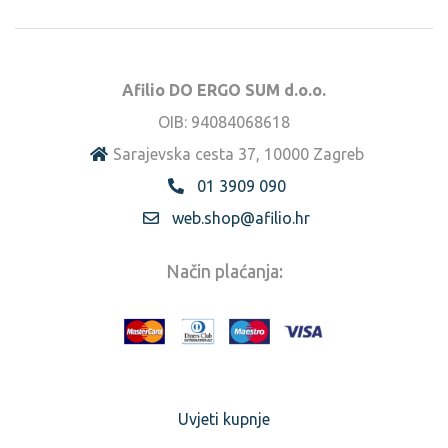
Afilio DO ERGO SUM d.o.o.
OIB: 94084068618
Sarajevska cesta 37, 10000 Zagreb
01 3909 090
web.shop@afilio.hr
Način plaćanja:
Uvjeti kupnje